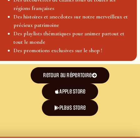
régions françaises
Des histoires et anecdotes sur notre merveilleux et
précieux patrimoine
Des playlists thématiques pour animer partout et
tout le monde
Des promotions exclusives sur le shop !
Retour au répertoire
Apple Store
plays store