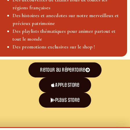
régions françaises
Des histoires et anecdotes sur notre merveilleux et
précieux patrimoine
Des playlists thématiques pour animer partout et
tout le monde
Des promotions exclusives sur le shop !
Retour au répertoire
Apple Store
plays store