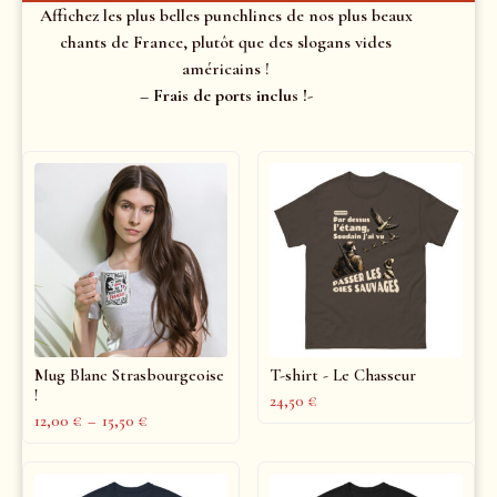
Affichez les plus belles punchlines de nos plus beaux
chants de France, plutôt que des slogans vides
américains !
– Frais de ports inclus !-
Mug Blanc Strasbourgeoise
T-shirt - Le Chasseur
!
24,50
€
12,00
€
–
15,50
€