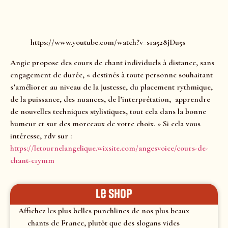
https://www.youtube.com/watch?v=s1a528jDu5s
Angie propose des cours de chant individuels à distance, sans
engagement de durée, « destinés à toute personne souhaitant
s’améliorer au niveau de la justesse, du placement rythmique,
de la puissance, des nuances, de l’interprétation, apprendre
de nouvelles techniques stylistiques, tout cela dans la bonne
humeur et sur des morceaux de votre choix. » Si cela vous
intéresse, rdv sur :
https://letournelangelique.wixsite.com/angesvoice/cours-de-
chant-c1ymm
le shop
Affichez les plus belles punchlines de nos plus beaux
chants de France, plutôt que des slogans vides