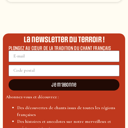
La newsletter du terroir !
PLONGEZ AU CŒUR DE LA TRADITION DU CHANT FRANÇAIS
Je m'abonne
Abonnez-vous et découvrez :
Des découvertes de chants issus de toutes les régions
françaises
Des histoires et anecdotes sur notre merveilleux et