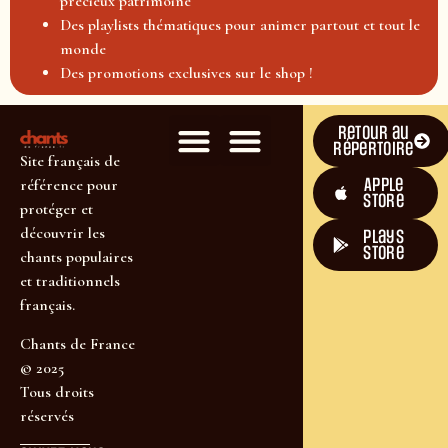
précieux patrimoine
Des playlists thématiques pour animer partout et tout le
monde
Des promotions exclusives sur le shop !
Retour au
répertoire
Site français de
Apple
référence pour
Store
protéger et
découvrir les
plays
store
chants populaires
et traditionnels
français.
Chants de France
© 2025
Tous droits
réservés