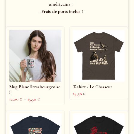
américains !
– Frais de ports inclus !-
Mug Blanc Strasbourgeoise
T-shirt - Le Chasseur
!
24,50
€
12,00
€
–
15,50
€