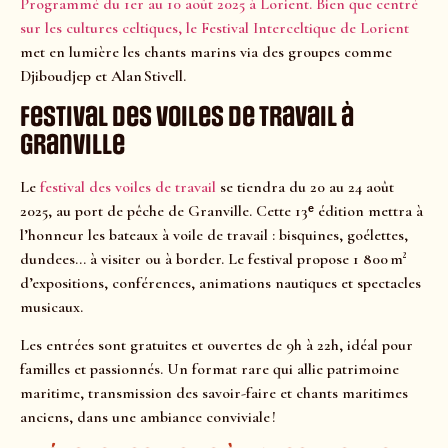
Programmé du 1er au 10 août 2025 à Lorient. Bien que centré
sur les cultures celtiques, le Festival Interceltique de Lorient
met en lumière les chants marins via des groupes comme
Djiboudjep et Alan Stivell.
Festival des voiles de travail à
Granville
Le
festival des voiles de travail
se tiendra du 20 au 24 août
2025, au port de pêche de Granville. Cette 13ᵉ édition mettra à
l’honneur les bateaux à voile de travail : bisquines, goélettes,
dundees… à visiter ou à border. Le festival propose 1 800 m²
d’expositions, conférences, animations nautiques et spectacles
musicaux.
Les entrées sont gratuites et ouvertes de 9h à 22h, idéal pour
familles et passionnés. Un format rare qui allie patrimoine
maritime, transmission des savoir-faire et chants maritimes
anciens, dans une ambiance conviviale !