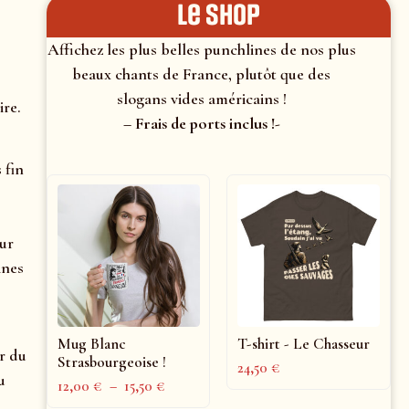
le shop
Affichez les plus belles punchlines de nos plus
beaux chants de France, plutôt que des
slogans vides américains !
ire.
– Frais de ports inclus !-
 fin
our
ines
Mug Blanc
T-shirt - Le Chasseur
ur du
Strasbourgeoise !
24,50
€
u
12,00
€
–
15,50
€