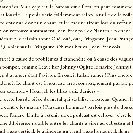
atopées. Mais ça y est, le bateau est à flots, on peut commenc
est lourde. Le poids varie évidemment selon la taille de la voile
te entonne donc un chant, et les marins tirent lors du refrain,
er, on retrouve notamment Jean-François de Nantes, un chant
es sur le refrain sont : Oué, oué, oué, Fringante, Jean-Françoi
ué
,Gabier sur la
Fringante
, Oh mes boués,
Jean-François.
 infiltré à cause de problèmes d’étanchéité ou à cause des vagues,
à pomper, comme Leave her Johnny (Quitte le navire Johnny).
n d’avancer était l’aviron. Eh oui, il fallait ramer ! Plus encor
ter cadencé. Le chant est à nouveau un accompagnement parfait p
ar exemple « Hourrah les filles à dix deniers »
e, cette lourde pièce de métal qui stabilise le bateau. Quand il 
oue contre les marins ! Plusieurs hommes (parfois plus de douze
etit l’ancre.
L’info à retenir de ce podcast est celle-ci : c’est le
 une différence notable entre les chants à virer au cabestan et 
l à axe vertical, le guindeau un treuil à axe horizontal, ils ne