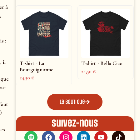
er à
,
s :
 il
T-shirt - La
T-shirt - Bella Ciao
Bourguignonne
24,50
€
24,50
€
e que
our
La boutique
faut
)
Suivez-nous
les