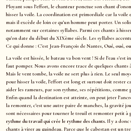
Ployant sous l’effort, le chanteur ponctue son chant d’onom
hisser la voile. La coordination est primordiale car la voile 
mais il excède de loin ce qu’un homme peut porter. Un solis
notamment sur certaines syllabes. Parmi ces chants à hiss
qu’on date du début du XIXème siècle. Les syllabes accentué
Ce qui donne : C’est Jean-François de Nantes,
Oué, oué, o
La voile est hissée, le bateau va bon vent ! Si de l’eau s’est
faut pomper. Nous avons encore trace de quelques chants 
Mais le vent tombe, la voile ne sert plus à rien. Le seul moye
pour hisser la voile, l’effort est long et surtout doit res
aider les rameurs, par son rythme, ses répétitions, comme p
Enfin quand la destination est atteinte, on peut jeter l’ancr
la remonter, c’est une autre paire de manches, la gravité j
sont nécessaires pour tourner le treuil et remonter petit à p
rythme du travail qui crée le rythme des chants.
Il y a donc
chants à virer au guindeau. Parce que le cabestan est un treui