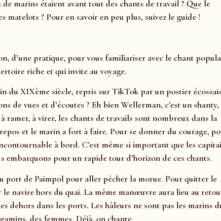
s de marins étaient avant tout des chants de travail ? Que le
matelots ? Pour en savoir en peu plus, suivez le guide !
n, d’une pratique, pour vous familiariser avec le chant popula
rtoire riche et qui invite au voyage.
in du XIXème siècle, repris sur TikTok par un postier écossais
ions de vues et d’écoutes ? Eh bien Wellerman, c’est un shanty,
, à ramer, à virer, les chants de travails sont nombreux dans la
 repos et le marin a fort à faire. Pour se donner du courage, p
t incontournable à bord. C’est même si important que les capita
s embarquons pour un rapide tour d’horizon de ces chants.
du port de Paimpol pour aller pêcher la morue. Pour quitter le
irer le navire hors du quai. La même manœuvre aura lieu au reto
les dehors dans les ports. Les hâleurs ne sont pas les marins d
s gamins, des femmes. Déjà, on chante.