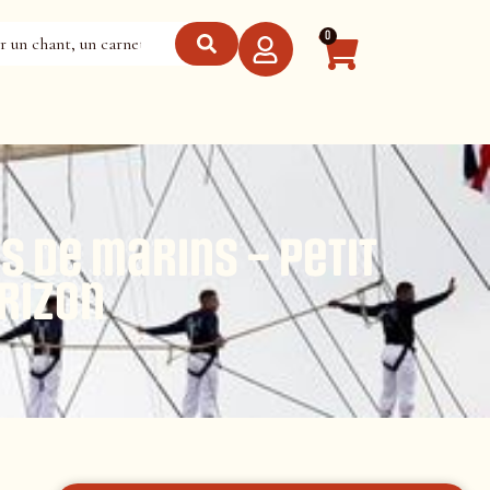
0
s de marins – Petit
rizon