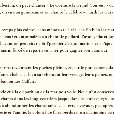
abestan, on peut chanter « Le Corsaire le Grand Coureur » ou
 on vire au guindeau, et on chante le célèbre « Hardi les Gars 
des temps plus calmes, sans manœuvre à réaliser. Eh bien les ma
 bateau) et entonnaient un chant de gaillard d’avant, plutôt jo
’avant on peut citer « Et l’premier c’est un marin » et « Pique 
 marin forcé de repartir sur mer pour gagner son pain, qui
 marins reviennent les poches pleines, et, sur le port comme da
fants ébahis, et bien sûr chantent leur voyage, leurs peines, ma
rban ou Les Calfats.
le et à la disparition de la marine à voile. Nous n’en conserv
chants dans les long-courriers jusque dans les années 1920, s
s à abandonner les chants sont les « terre-neuvas », peu après 
ie et l’amitié, la volonté de faire perdurer un patrimoine ou 