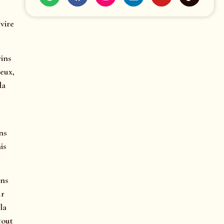
vire
rins
yeux,
la
ns
is
ons
ur
la
tout