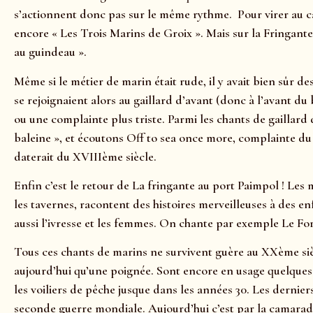
s’actionnent donc pas sur le même rythme. Pour virer au c
encore « Les Trois Marins de Groix ». Mais sur la Fringante,
au guindeau ».
Même si le métier de marin était rude, il y avait bien sûr 
se rejoignaient alors au gaillard d’avant (donc à l’avant du
ou une complainte plus triste. Parmi les chants de gaillard d
baleine », et écoutons Off to sea once more, complainte du
daterait du XVIIIème siècle.
Enfin c’est le retour de La fringante au port Paimpol ! Les
les tavernes, racontent des histoires merveilleuses à des en
aussi l’ivresse et les femmes. On chante par exemple Le Fo
Tous ces chants de marins ne survivent guère au XXème sièc
aujourd’hui qu’une poignée. Sont encore en usage quelques 
les voiliers de pêche jusque dans les années 30. Les dernier
seconde guerre mondiale. Aujourd’hui c’est par la camarader