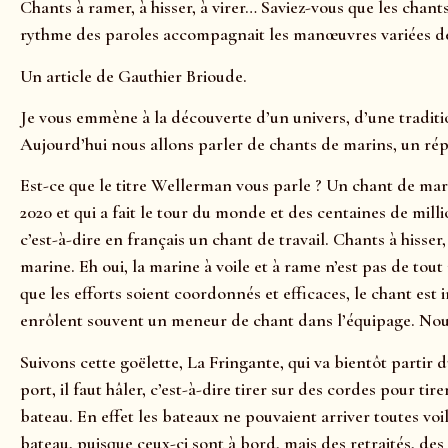
Chants à ramer, à hisser, à virer… Saviez-vous que les chant
rythme des paroles accompagnait les manœuvres variées des 
Un article de Gauthier Brioude.
Je vous emmène à la découverte d’un univers, d’une traditio
Aujourd’hui nous allons parler de chants de marins, un répe
Est-ce que le titre Wellerman vous parle ? Un chant de mar
2020 et qui a fait le tour du monde et des centaines de mill
c’est-à-dire en français un chant de travail. Chants à hisser
marine. Eh oui, la marine à voile et à rame n’est pas de tout
que les efforts soient coordonnés et efficaces, le chant es
enrôlent souvent un meneur de chant dans l’équipage. Nou
Suivons cette goëlette, La Fringante, qui va bientôt partir 
port, il faut hâler, c’est-à-dire tirer sur des cordes pour t
bateau. En effet les bateaux ne pouvaient arriver toutes voi
bateau, puisque ceux-ci sont à bord, mais des retraités, de