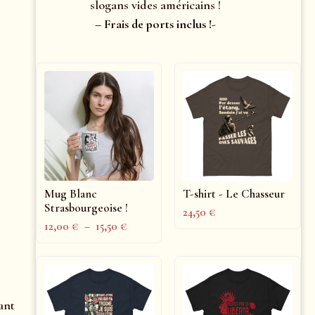
slogans vides américains !
– Frais de ports inclus !-
Mug Blanc
T-shirt - Le Chasseur
Strasbourgeoise !
24,50
€
12,00
€
–
15,50
€
ant