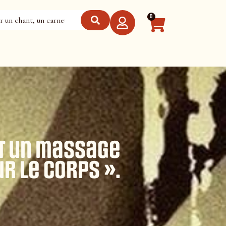
0
st un massage
r le corps ».