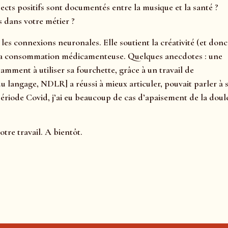
cts positifs sont documentés entre la musique et la santé ?
 dans votre métier ?
les connexions neuronales. Elle soutient la créativité (et donc
ser la consommation médicamenteuse. Quelques anecdotes : une
amment à utiliser sa fourchette, grâce à un travail de
 langage, NDLR] a réussi à mieux articuler, pouvait parler à 
période Covid, j’ai eu beaucoup de cas d’apaisement de la doul
tre travail. A bientôt.