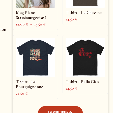
Mug Blanc
T-shirt - Le Chasseur
Strasbourgeoise !
24,50
€
12,00
€
–
15,50
€
tion
T-shirt - La
T-shirt - Bella Ciao
Bourguignonne
24,50
€
24,50
€
La boutique