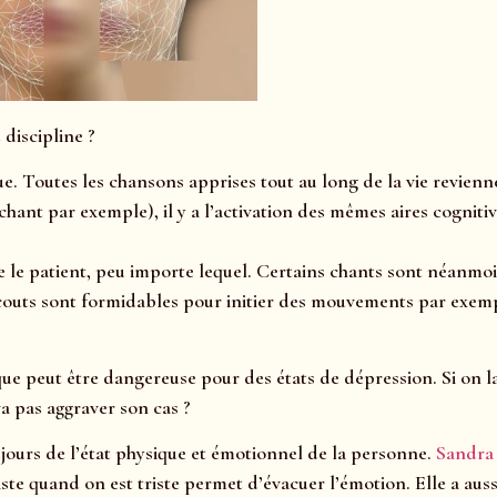
discipline ?
. Toutes les chansons apprises tout au long de la vie revienn
 chant par exemple), il y a l’activation des mêmes aires cognitiv
me le patient, peu importe lequel. Certains chants sont néanmo
 scouts sont formidables pour initier des mouvements par exem
ue peut être dangereuse pour des états de dépression. Si on l
va pas aggraver son cas ?
ujours de l’état physique et émotionnel de la personne.
Sandra
iste quand on est triste permet d’évacuer l’émotion. Elle a auss