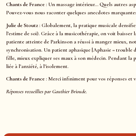
Chants de France
: Un massage intérieur… Quels autres aspe
Pouvez-vous nous raconter quelques anecdotes marquantes
Julie de Stoutz
: Globalement, la pratique musicale densifie 
l’estime de soi). Grâce à la musicothérapie, on voit bais
patiente atteinte de Parkinson a réussi à manger mieux, not
synchronisation. Un patient aphasique [Aphasie = trouble du
fille, mieux expliquer ses maux à son médecin. Pendant la 
liée à l’anxiété, à l’isolement.
Chants de France
: Merci infiniment pour vos réponses et vo
Réponses recueillies par Gauthier Brioude.