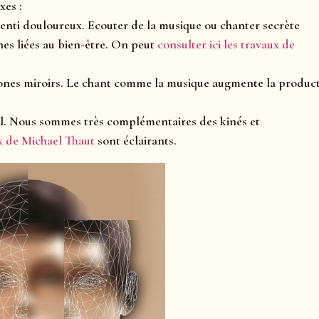
xes :
ssenti douloureux. Ecouter de la musique ou chanter secrète
s liées au bien-être. On peut
consulter ici les travaux de
eurones miroirs. Le chant comme la musique augmente la produc
nel. Nous sommes très complémentaires des kinés et
ux de Michael Thaut
sont éclairants.