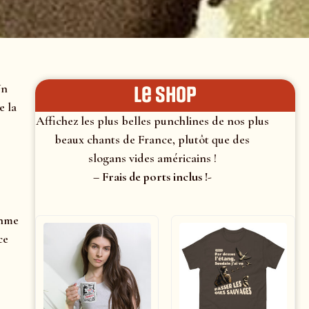
Un
le shop
e la
Affichez les plus belles punchlines de nos plus
beaux chants de France, plutôt que des
slogans vides américains !
– Frais de ports inclus !-
thme
ce