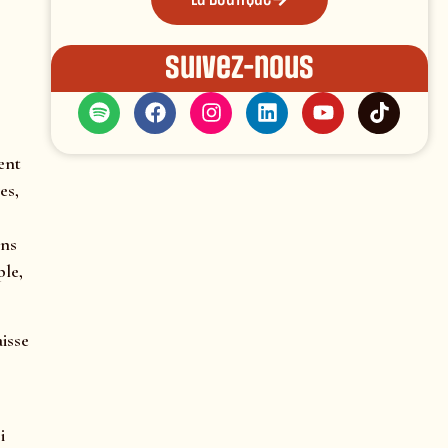
Suivez-nous
ent
es,
ins
ple,
aisse
i