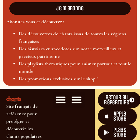
Je m'abonne
Abonnez-vous et découvrez :
Des découvertes de chants issus de toutes les régions
françaises
Des histoires et anecdotes sur notre merveilleux et
précieux patrimoine
Des playlists thématiques pour animer partout et tout le
monde
Des promotions exclusives sur le shop !
Retour au
répertoire
Site français de
Apple
référence pour
Store
protéger et
découvrir les
plays
store
chants populaires