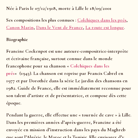
Née à Paris le 07/12/1918, morte à Lille le 18/09/2001
Ses compositions les plus connues :
Colchiques dans les prés
,
Canon Marin
,
Dans le Vent de France
,
La route est longue
.
Biographie
Francine Cockenpot est une auteure-compositrice-interprète
et écrivaine française, surtout connue dans le monde
francophone pour sa chanson «
Colchiques dans les
prés
«
(1943). La chanson est reprise par Francis Cabrel en
1977 et par Dorothée dans la série Le jardin des chansons en
1982. Guide de France, elle est immédiatement reconnue pour
son talent d’artiste et de présentatrice, et compose dès cette
époque.
Pendant la guerre, elle effectue une « tournée de cave » à Lille.
Dans les premières années d’après-guerre, Francine a été
envoyée en mission d’instruction dans les pays du Maghreb
que sont l’Algérie, le Maroc et la Tunisie. Elle envisager d’y