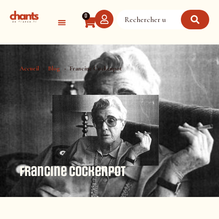
Panneau de gestion des cookies
0
Accueil
Blog
Francine Cockenpot
Francine Cockenpot