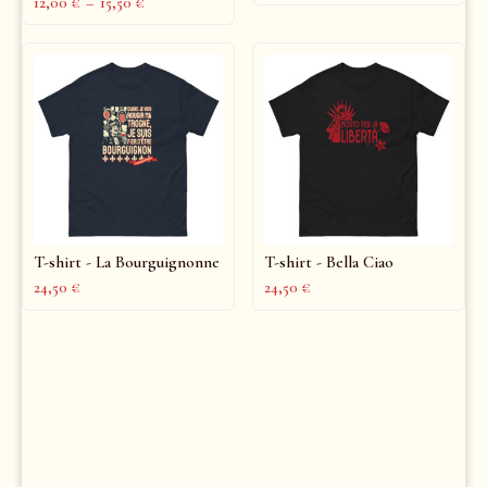
12,00
€
–
15,50
€
T-shirt - La Bourguignonne
T-shirt - Bella Ciao
24,50
€
24,50
€