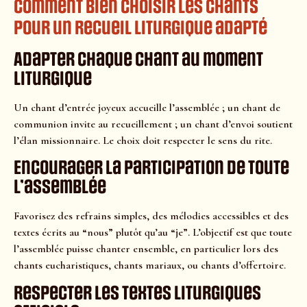
Comment bien choisir les chants
pour un recueil liturgique adapté
Adapter chaque chant au moment
liturgique
Un chant d’entrée joyeux accueille l’assemblée ; un chant de
communion invite au recueillement ; un chant d’envoi soutient
l’élan missionnaire. Le choix doit respecter le sens du rite.
Encourager la participation de toute
l’assemblée
Favorisez des refrains simples, des mélodies accessibles et des
textes écrits au “nous” plutôt qu’au “je”. L’objectif est que toute
l’assemblée puisse chanter ensemble, en particulier lors des
chants eucharistiques, chants mariaux, ou chants d’offertoire.
Respecter les textes liturgiques