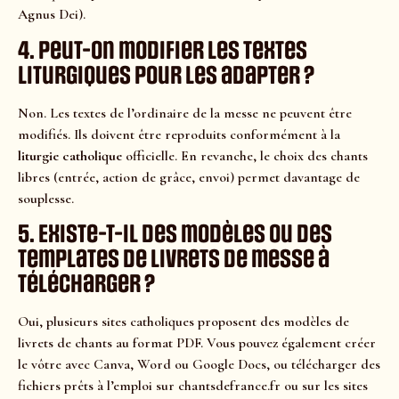
Agnus Dei).
4. Peut-on modifier les textes
liturgiques pour les adapter ?
Non. Les textes de l’ordinaire de la messe ne peuvent être
modifiés. Ils doivent être reproduits conformément à la
liturgie catholique
officielle. En revanche, le choix des chants
libres (entrée, action de grâce, envoi) permet davantage de
souplesse.
5. Existe-t-il des modèles ou des
templates de livrets de messe à
télécharger ?
Oui, plusieurs sites catholiques proposent des modèles de
livrets de chants au format PDF. Vous pouvez également créer
le vôtre avec Canva, Word ou Google Docs, ou télécharger des
fichiers prêts à l’emploi sur chantsdefrance.fr ou sur les sites