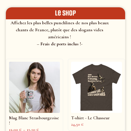
le shop
Affichez les plus belles punchlines de nos plus beaux
chants de France, plutôt que des slogans vides
américains !
– Frais de ports inclus !-
Mug Blanc Strasbourgeoise
T-shirt - Le Chasseur
!
24,50
€
12,00
€
–
15,50
€