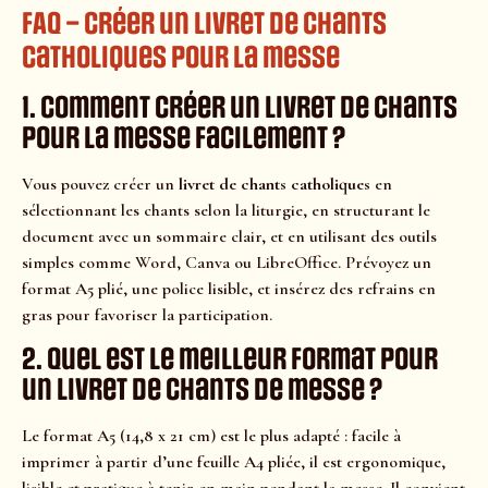
FAQ – Créer un livret de chants
catholiques pour la messe
1. Comment créer un livret de chants
pour la messe facilement ?
Vous pouvez créer un
livret de chants catholiques
en
sélectionnant les chants selon la liturgie, en structurant le
document avec un sommaire clair, et en utilisant des outils
simples comme Word, Canva ou LibreOffice. Prévoyez un
format A5 plié, une police lisible, et insérez des refrains en
gras pour favoriser la participation.
2. Quel est le meilleur format pour
un livret de chants de messe ?
Le format A5 (14,8 x 21 cm) est le plus adapté : facile à
imprimer à partir d’une feuille A4 pliée, il est ergonomique,
lisible et pratique à tenir en main pendant la messe. Il convient