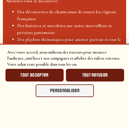
Abonnez-vous et découvrez :
Des découvertes de chants issus de toutes les régions
françaises
Des histoires et anecdotes sur notre merveilleux et
précieux patrimoine
Des playlists thématiques pour animer partout et tout le
monde
Avec votre accord, nous utilisons des traceurs pour mesurer
Des promotions exclusives sur le shop !
l'audience, améliorer nos campagnes et afficher des vidéos externes.
Votre achat reste possible dans tous les cas.
Retour au
répertoire
Tout accepter
Tout refuser
Site français de
Apple
référence pour
Store
Personnaliser
protéger et
découvrir les
plays
store
chants populaires
et traditionnels
français.