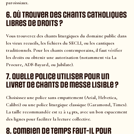
paroissiaux.
6. Où trouver des chants catholiques
libres de droits ?
Vous trouverez des chants liturgiques du domaine public dans
les vieux recueils, les fichiers du SECLI, ou les cantiques
traditionnels. Pour les chants contemporains, il faut vérifier
les droits ou obtenir une autorisation (notamment via La
Procure, ADF-Bayard, ou Jubilate).
7. Quelle police utiliser pour un
livret de chants de messe lisible ?
Choisissez une police sans empattement (Arial, Helvetica,
Calibri) ou une police liturgique classique (Garamond, Times).
La taille recommandée est 12 à 14 pts, avec un bon espacement
des lignes pour faciliter la lecture collective.
8. Combien de temps faut-il pour