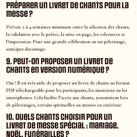
préparer un livret de chants pour la
messe ?
Prévoir 2 à 4 semaines minimum entre la sélection des chants,
la validation avec le prêtre, la mise en page, les relectures et
l’impression. Pour une grande célébration ou un pèlerinage,
anticipez davantage.
9. Peut-on proposer un livret de
chants en version numérique ?
Oui ! Il est très utile de proposer un livret de chants au format
PDF téléchargeable pour les participants, les musiciens ou les
smartphones. Cela facilite l’accès aux chants, notamment lors
de pèlerinages, retraits spirituelles ou messes en extérieur.
10. Quels chants choisir pour un
livret de messe spécial : mariage,
Noël, funérailles ?