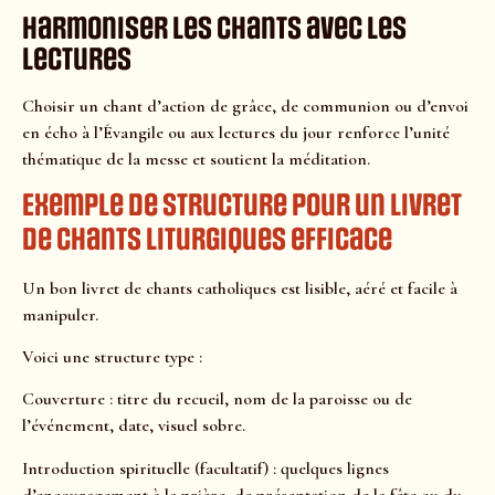
Harmoniser les chants avec les
lectures
Choisir un chant d’action de grâce, de communion ou d’envoi
en écho à l’Évangile ou aux lectures du jour renforce l’unité
thématique de la messe et soutient la méditation.
Exemple de structure pour un livret
de
chants liturgiques
efficace
Un bon livret de chants catholiques est lisible, aéré et facile à
manipuler.
Voici une structure type :
Couverture : titre du recueil, nom de la paroisse ou de
l’événement, date, visuel sobre.
Introduction spirituelle (facultatif) : quelques lignes
d’encouragement à la prière, de présentation de la fête ou du