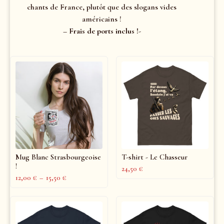
chants de France, plutôt que des slogans vides
américains !
– Frais de ports inclus !-
Mug Blanc Strasbourgeoise
T-shirt - Le Chasseur
!
24,50
€
12,00
€
–
15,50
€