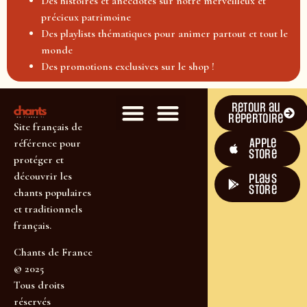
Des histoires et anecdotes sur notre merveilleux et
précieux patrimoine
Des playlists thématiques pour animer partout et tout le
monde
Des promotions exclusives sur le shop !
Retour au
répertoire
Site français de
Apple
référence pour
Store
protéger et
découvrir les
plays
store
chants populaires
et traditionnels
français.
Chants de France
© 2025
Tous droits
réservés