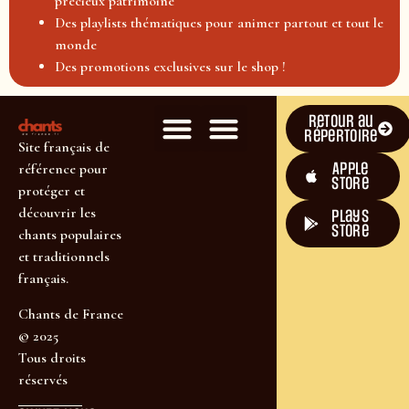
précieux patrimoine
Des playlists thématiques pour animer partout et tout le
monde
Des promotions exclusives sur le shop !
Retour au
répertoire
Site français de
Apple
référence pour
Store
protéger et
découvrir les
plays
store
chants populaires
et traditionnels
français.
Chants de France
© 2025
Tous droits
réservés