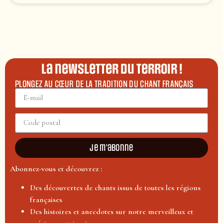
La newsletter du terroir !
PLONGEZ AU CŒUR DE LA TRADITION DU CHANT FRANÇAIS
Je m'abonne
Abonnez-vous et découvrez :
Des découvertes de chants issus de toutes les régions
françaises
Des histoires et anecdotes sur notre merveilleux et