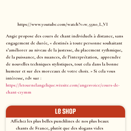
https://www.youtube.com/watch?v=w_55no_L_VI
Angie propose des cours de chant individuels à distance, sans
engagement de durée, « destinés à toute personne souhaitant
s’améliorer au niveau de la justesse, du placement rythmique,
de la puissance, des nuances, de l’interprétation, apprendre
de nouvelles techniques stylistiques, tout cela dans la bonne
humeur et sur des morceaux de votre choix. » Si cela vous
intéresse, rdv sur :
https://letournelangelique.wixsite.com/angesvoice/cours-de-
chant-c1ymm
le shop
Affichez les plus belles punchlines de nos plus beaux
chants de France, plutôt que des slogans vides