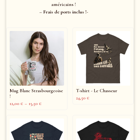
américains !
– Frais de ports inclus !-
Mug Blanc Strasbourgeoise
T-shirt - Le Chasseur
!
24,50
€
12,00
€
–
15,50
€