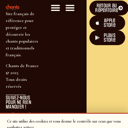
Retour au
répertoire
Site français de
Apple
référence pour
Store
protéger et
découvrir les
plays
store
chants populaires
et traditionnels
français.
Chants de France
© 2025
Tous droits
réservés
SUIVEZ-NOUS
POUR NE RIEN
MANQUER !
Ce site utilise des cookies et vous donne le contrôle sur ceux que vous
souhaitez activer