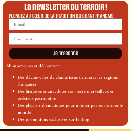
La newsletter du terroir !
PLONGEZ AU CŒUR DE LA TRADITION DU CHANT FRANÇAIS
Je m'abonne
Abonnez-vous et découvrez :
Des découvertes de chants issus de toutes les régions
françaises
Des histoires et anecdotes sur notre merveilleux et
précieux patrimoine
Des playlists thématiques pour animer partout et tout le
monde
Des promotions exclusives sur le shop !