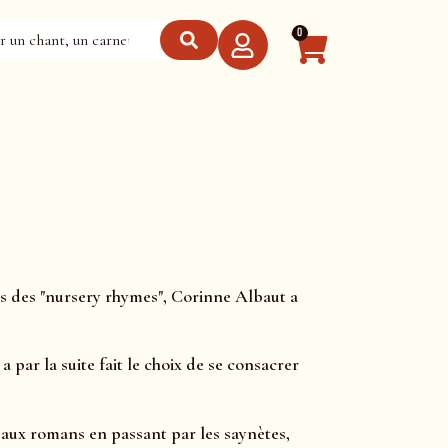
0
es des "nursery rhymes", Corinne Albaut a
par la suite fait le choix de se consacrer
s aux romans en passant par les saynètes,