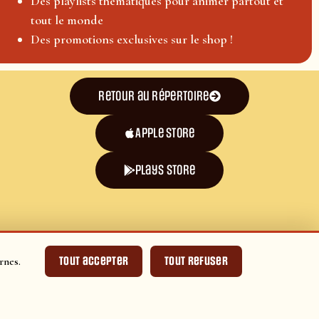
Des playlists thématiques pour animer partout et
tout le monde
Des promotions exclusives sur le shop !
Retour au répertoire
Apple Store
plays store
Tout accepter
Tout refuser
rnes.