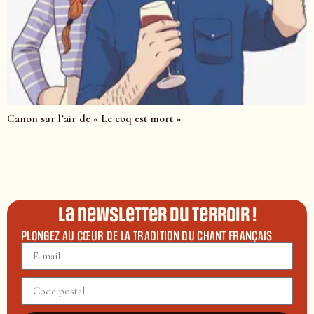
Canon sur l’air de « Le coq est mort »
La newsletter du terroir !
PLONGEZ AU CŒUR DE LA TRADITION DU CHANT FRANÇAIS