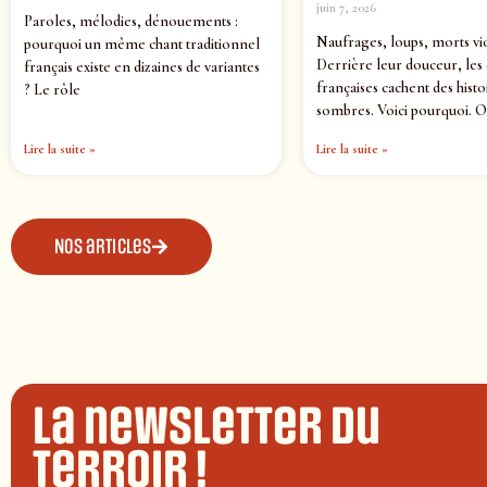
juin 7, 2026
Paroles, mélodies, dénouements :
Naufrages, loups, morts vi
pourquoi un même chant traditionnel
Derrière leur douceur, les
français existe en dizaines de variantes
françaises cachent des histo
? Le rôle
sombres. Voici pourquoi. O
Lire la suite »
Lire la suite »
Nos articles
La newsletter du
terroir !