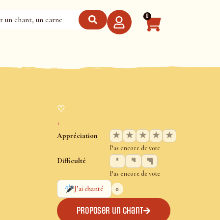
0
♡
+
★
★
★
★
★
Appréciation
Pas encore de vote
Difficulté
Pas encore de vote
0
J’ai chanté
Proposer un chant