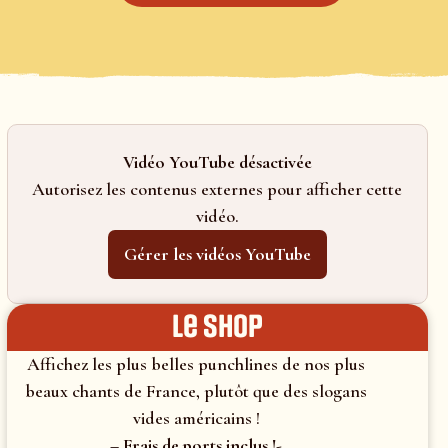
Vidéo YouTube désactivée
Autorisez les contenus externes pour afficher cette
vidéo.
Gérer les vidéos YouTube
le shop
Affichez les plus belles punchlines de nos plus
beaux chants de France, plutôt que des slogans
vides américains !
– Frais de ports inclus !-