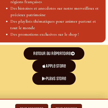
régions françaises
Des histoires et anecdotes sur notre merveilleux et
précieux patrimoine
Des playlists thématiques pour animer partout et
tout le monde
Des promotions exclusives sur le shop !
Retour au répertoire
Apple Store
plays store