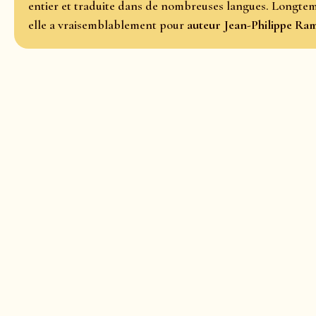
entier et traduite dans de nombreuses langues. Longt
elle a vraisemblablement pour
auteur Jean-Philippe Ra