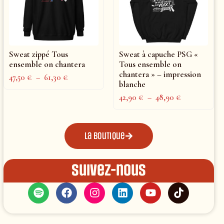
Sweat zippé Tous
Sweat à capuche PSG «
ensemble on chantera
Tous ensemble on
chantera » – impression
47,50
€
–
61,30
€
blanche
42,90
€
–
48,90
€
La boutique
Suivez-nous