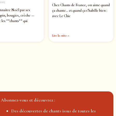
2025
Chez Chants de France, on aime quand
nnaître Noël par ses
ça chante… et quand ça s’habille bien :
pin, bougies, crèche —
avec Le Chic
 les **chants** qui
Lire la suite »
Abonnez-vous et découvrez :
Des découvertes de chants issus de toutes les