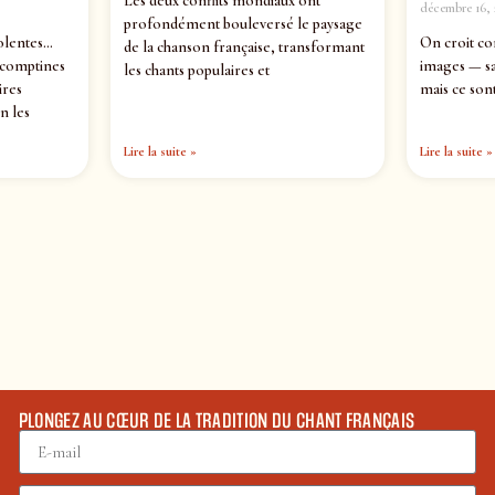
Les deux conflits mondiaux ont
décembre 16, 
profondément bouleversé le paysage
olentes…
On croit co
de la chanson française, transformant
 comptines
images — sa
les chants populaires et
ires
mais ce sont
n les
Lire la suite »
Lire la suite »
PLONGEZ AU CŒUR DE LA TRADITION DU CHANT FRANÇAIS