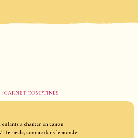
 :
CARNET COMPTINES
x enfants à
chanter en canon
.
VIIIe siècle, connue dans le monde