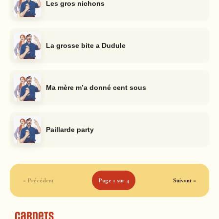
Les gros nichons
La grosse bite a Dudule
Ma mère m’a donné cent sous
Paillarde party
« Précédent
Page 1 sur 4
Suivant »
Carnets