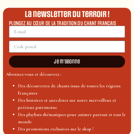
La newsletter du terroir !
PLONGEZ AU CŒUR DE LA TRADITION DU CHANT FRANÇAIS
Je m'abonne
Abonnez-vous et découvrez :
Des découvertes de chants issus de toutes les régions
françaises
Des histoires et anecdotes sur notre merveilleux et
précieux patrimoine
Des playlists thématiques pour animer partout et tout le
monde
Des promotions exclusives sur le shop !