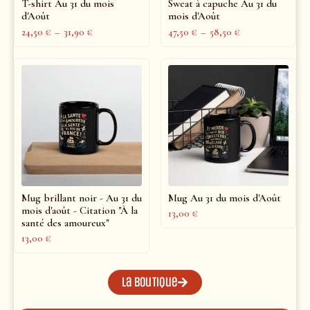
T-shirt Au 31 du mois
Sweat à capuche Au 31 du
d'Août
mois d'Août
24,50
€
–
31,90
€
47,50
€
–
58,50
€
Mug brillant noir - Au 31 du
Mug Au 31 du mois d'Août
mois d'août - Citation "À la
13,00
€
santé des amoureux"
13,00
€
La boutique