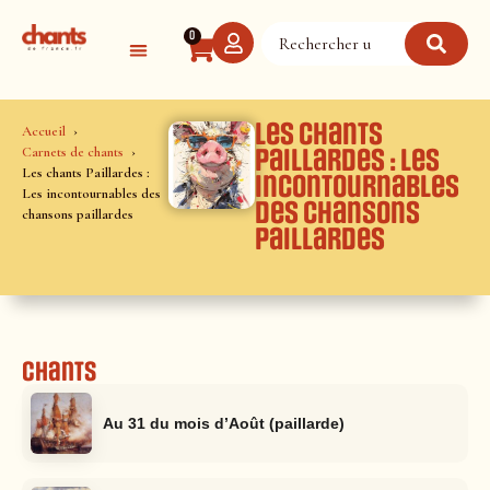
Panneau de gestion des cookies
0
Les chants
Accueil
Carnets de chants
Paillardes : Les
Les chants Paillardes :
incontournables
Les incontournables des
des chansons
chansons paillardes
paillardes
Chants
Au 31 du mois d’Août (paillarde)