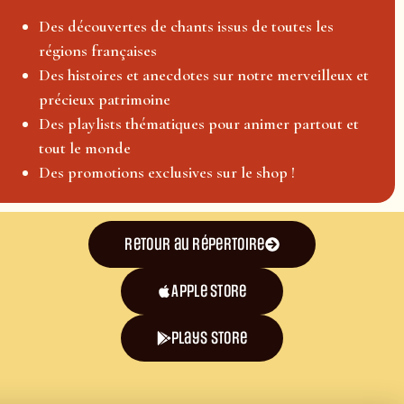
Des découvertes de chants issus de toutes les
régions françaises
Des histoires et anecdotes sur notre merveilleux et
précieux patrimoine
Des playlists thématiques pour animer partout et
tout le monde
Des promotions exclusives sur le shop !
Retour au répertoire
Apple Store
plays store