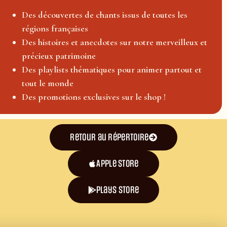
Des découvertes de chants issus de toutes les
régions françaises
Des histoires et anecdotes sur notre merveilleux et
précieux patrimoine
Des playlists thématiques pour animer partout et
tout le monde
Des promotions exclusives sur le shop !
Retour au répertoire
Apple Store
plays store