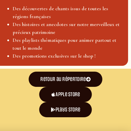
Des découvertes de chants issus de toutes les
régions françaises
Des histoires et anecdotes sur notre merveilleux et
précieux patrimoine
Des playlists thématiques pour animer partout et
tout le monde
Des promotions exclusives sur le shop !
Retour au répertoire
Apple Store
plays store