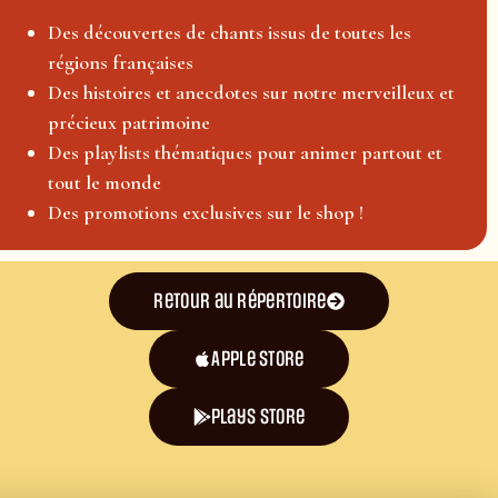
Des découvertes de chants issus de toutes les
régions françaises
Des histoires et anecdotes sur notre merveilleux et
précieux patrimoine
Des playlists thématiques pour animer partout et
tout le monde
Des promotions exclusives sur le shop !
Retour au répertoire
Apple Store
plays store