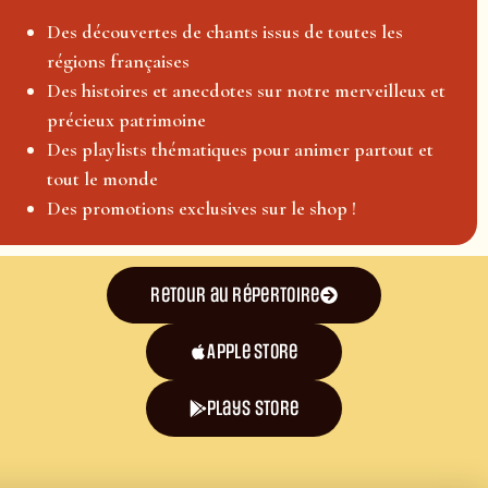
Des découvertes de chants issus de toutes les
régions françaises
Des histoires et anecdotes sur notre merveilleux et
précieux patrimoine
Des playlists thématiques pour animer partout et
tout le monde
Des promotions exclusives sur le shop !
Retour au répertoire
Apple Store
plays store