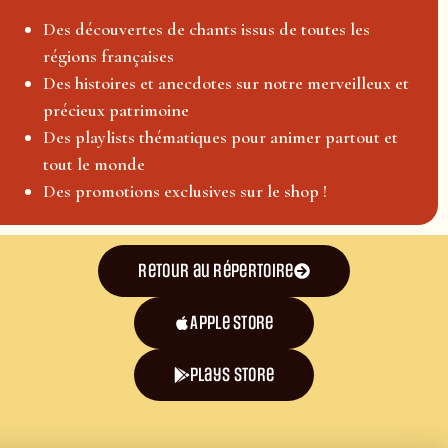
Des découvertes de chants issus de toutes les
régions françaises
Des histoires et anecdotes sur notre merveilleux et
précieux patrimoine
Des playlists thématiques pour animer partout et
tout le monde
Des promotions exclusives sur le shop !
Retour au répertoire
Apple Store
plays store