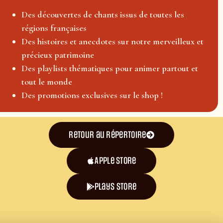
Des découvertes de chants issus de toutes les
régions françaises
Des histoires et anecdotes sur notre merveilleux et
précieux patrimoine
Des playlists thématiques pour animer partout et
tout le monde
Des promotions exclusives sur le shop !
Retour au répertoire
Apple Store
plays store