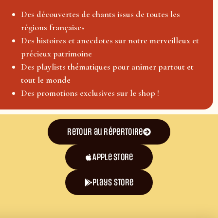
Des découvertes de chants issus de toutes les
régions françaises
Des histoires et anecdotes sur notre merveilleux et
précieux patrimoine
Des playlists thématiques pour animer partout et
tout le monde
Des promotions exclusives sur le shop !
Retour au répertoire
Apple Store
plays store