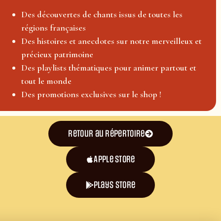
Des découvertes de chants issus de toutes les
régions françaises
Des histoires et anecdotes sur notre merveilleux et
précieux patrimoine
Des playlists thématiques pour animer partout et
tout le monde
Des promotions exclusives sur le shop !
Retour au répertoire
Apple Store
plays store