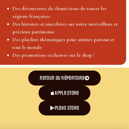
Des découvertes de chants issus de toutes les
régions françaises
Des histoires et anecdotes sur notre merveilleux et
précieux patrimoine
Des playlists thématiques pour animer partout et
tout le monde
Des promotions exclusives sur le shop !
Retour au répertoire
Apple Store
plays store