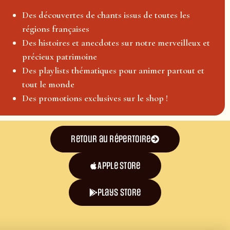
Des découvertes de chants issus de toutes les
régions françaises
Des histoires et anecdotes sur notre merveilleux et
précieux patrimoine
Des playlists thématiques pour animer partout et
tout le monde
Des promotions exclusives sur le shop !
Retour au répertoire
Apple Store
plays store