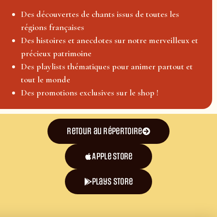
Des découvertes de chants issus de toutes les
régions françaises
Des histoires et anecdotes sur notre merveilleux et
précieux patrimoine
Des playlists thématiques pour animer partout et
tout le monde
Des promotions exclusives sur le shop !
Retour au répertoire
Apple Store
plays store