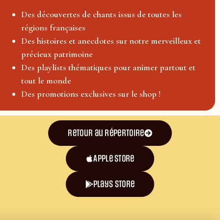
Des découvertes de chants issus de toutes les
régions françaises
Des histoires et anecdotes sur notre merveilleux et
précieux patrimoine
Des playlists thématiques pour animer partout et
tout le monde
Des promotions exclusives sur le shop !
Retour au répertoire
Apple Store
plays store