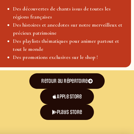
Des découvertes de chants issus de toutes les
régions françaises
Des histoires et anecdotes sur notre merveilleux et
précieux patrimoine
Des playlists thématiques pour animer partout et
tout le monde
Des promotions exclusives sur le shop !
Retour au répertoire
Apple Store
plays store