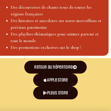
Des découvertes de chants issus de toutes les
régions françaises
Des histoires et anecdotes sur notre merveilleux et
précieux patrimoine
Des playlists thématiques pour animer partout et
tout le monde
Des promotions exclusives sur le shop !
Retour au répertoire
Apple Store
plays store