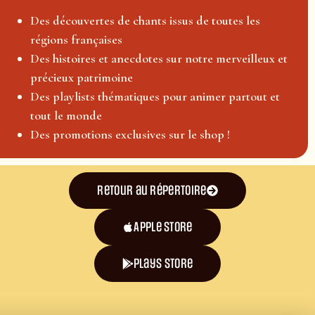
Des découvertes de chants issus de toutes les
régions françaises
Des histoires et anecdotes sur notre merveilleux et
précieux patrimoine
Des playlists thématiques pour animer partout et
tout le monde
Des promotions exclusives sur le shop !
Retour au répertoire
Apple Store
plays store