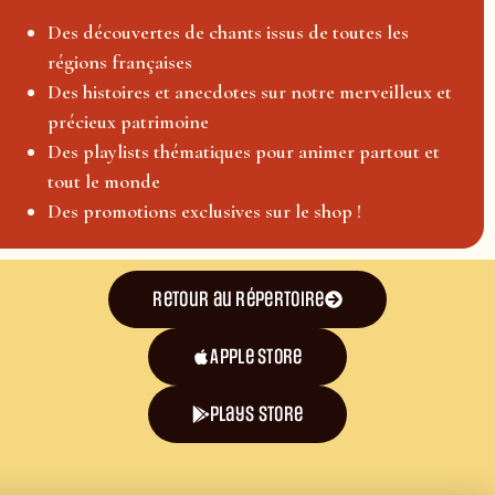
Des découvertes de chants issus de toutes les
régions françaises
Des histoires et anecdotes sur notre merveilleux et
précieux patrimoine
Des playlists thématiques pour animer partout et
tout le monde
Des promotions exclusives sur le shop !
Retour au répertoire
Apple Store
plays store