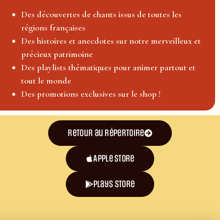
Des découvertes de chants issus de toutes les
régions françaises
Des histoires et anecdotes sur notre merveilleux et
précieux patrimoine
Des playlists thématiques pour animer partout et
tout le monde
Des promotions exclusives sur le shop !
Retour au répertoire
Apple Store
plays store