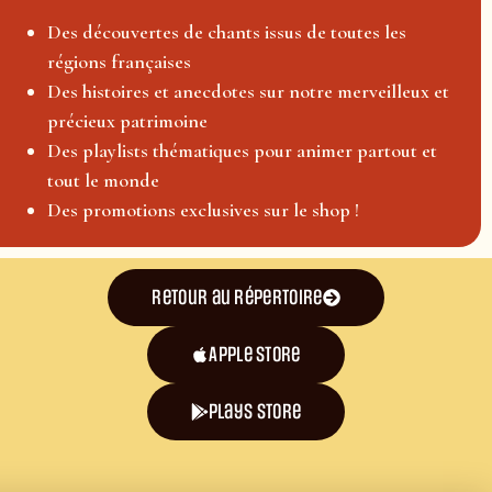
Des découvertes de chants issus de toutes les
régions françaises
Des histoires et anecdotes sur notre merveilleux et
précieux patrimoine
Des playlists thématiques pour animer partout et
tout le monde
Des promotions exclusives sur le shop !
Retour au répertoire
Apple Store
plays store