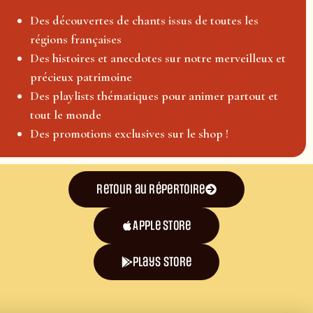
Des découvertes de chants issus de toutes les
régions françaises
Des histoires et anecdotes sur notre merveilleux et
précieux patrimoine
Des playlists thématiques pour animer partout et
tout le monde
Des promotions exclusives sur le shop !
Retour au répertoire
Apple Store
plays store