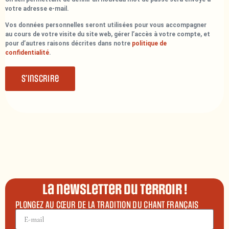
votre adresse e-mail.
Vos données personnelles seront utilisées pour vous accompagner
au cours de votre visite du site web, gérer l’accès à votre compte, et
pour d’autres raisons décrites dans notre
politique de
confidentialité
.
S’inscrire
La newsletter du terroir !
PLONGEZ AU CŒUR DE LA TRADITION DU CHANT FRANÇAIS