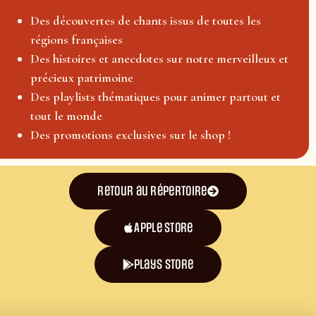
Des découvertes de chants issus de toutes les
régions françaises
Des histoires et anecdotes sur notre merveilleux et
précieux patrimoine
Des playlists thématiques pour animer partout et
tout le monde
Des promotions exclusives sur le shop !
Retour au répertoire
Apple Store
plays store