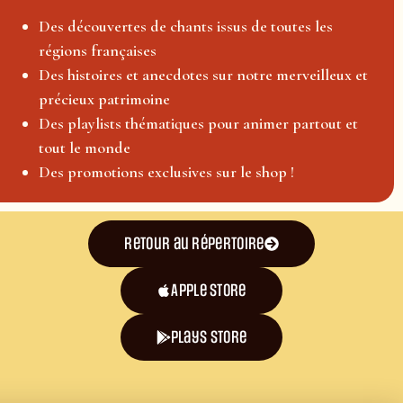
Des découvertes de chants issus de toutes les
régions françaises
Des histoires et anecdotes sur notre merveilleux et
précieux patrimoine
Des playlists thématiques pour animer partout et
tout le monde
Des promotions exclusives sur le shop !
Retour au répertoire
Apple Store
plays store