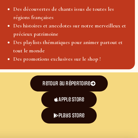
Des découvertes de chants issus de toutes les
régions françaises
Des histoires et anecdotes sur notre merveilleux et
précieux patrimoine
Des playlists thématiques pour animer partout et
tout le monde
Des promotions exclusives sur le shop !
Retour au répertoire
Apple Store
plays store