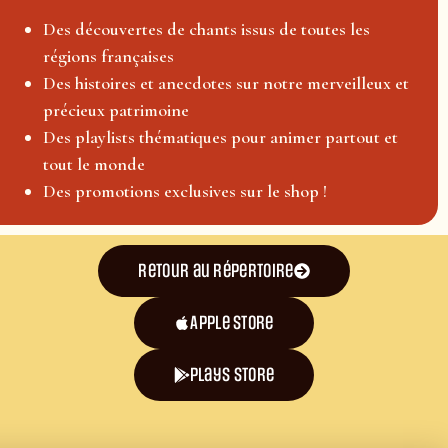
Des découvertes de chants issus de toutes les
régions françaises
Des histoires et anecdotes sur notre merveilleux et
précieux patrimoine
Des playlists thématiques pour animer partout et
tout le monde
Des promotions exclusives sur le shop !
Retour au répertoire
Apple Store
plays store