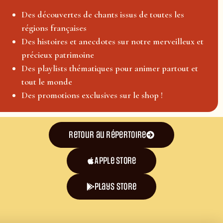
Des découvertes de chants issus de toutes les
régions françaises
Des histoires et anecdotes sur notre merveilleux et
précieux patrimoine
Des playlists thématiques pour animer partout et
tout le monde
Des promotions exclusives sur le shop !
Retour au répertoire
Apple Store
plays store