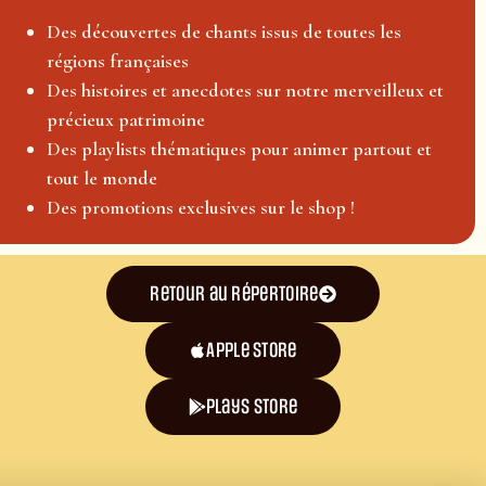
Des découvertes de chants issus de toutes les
régions françaises
Des histoires et anecdotes sur notre merveilleux et
précieux patrimoine
Des playlists thématiques pour animer partout et
tout le monde
Des promotions exclusives sur le shop !
Retour au répertoire
Apple Store
plays store