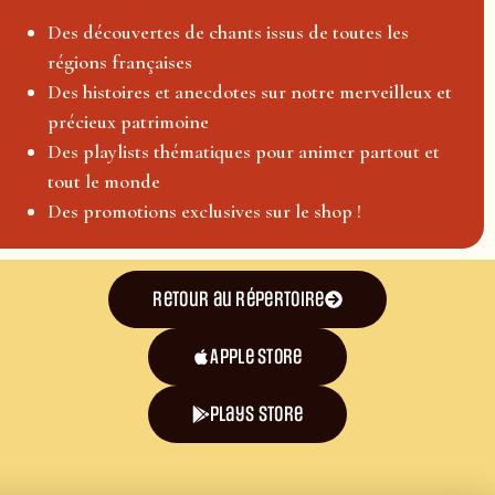
Des découvertes de chants issus de toutes les
régions françaises
Des histoires et anecdotes sur notre merveilleux et
précieux patrimoine
Des playlists thématiques pour animer partout et
tout le monde
Des promotions exclusives sur le shop !
Retour au répertoire
Apple Store
plays store