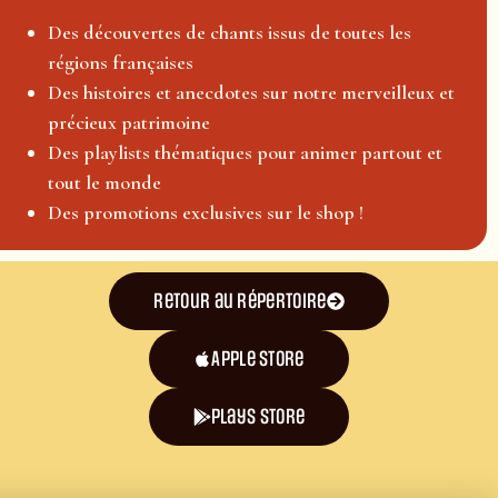
Des découvertes de chants issus de toutes les
régions françaises
Des histoires et anecdotes sur notre merveilleux et
précieux patrimoine
Des playlists thématiques pour animer partout et
tout le monde
Des promotions exclusives sur le shop !
Retour au répertoire
Apple Store
plays store