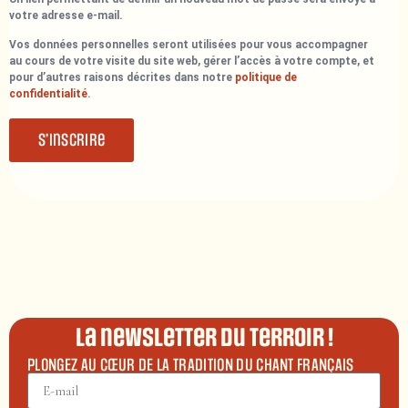
votre adresse e-mail.
Vos données personnelles seront utilisées pour vous accompagner
au cours de votre visite du site web, gérer l’accès à votre compte, et
pour d’autres raisons décrites dans notre
politique de
confidentialité
.
S’inscrire
La newsletter du terroir !
PLONGEZ AU CŒUR DE LA TRADITION DU CHANT FRANÇAIS