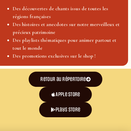
Des découvertes de chants issus de toutes les
régions françaises
Des histoires et anecdotes sur notre merveilleux et
précieux patrimoine
Des playlists thématiques pour animer partout et
tout le monde
Des promotions exclusives sur le shop !
Retour au répertoire
Apple Store
plays store