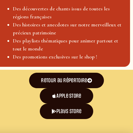
Des découvertes de chants issus de toutes les
régions françaises
Des histoires et anecdotes sur notre merveilleux et
précieux patrimoine
Des playlists thématiques pour animer partout et
tout le monde
Des promotions exclusives sur le shop !
Retour au répertoire
Apple Store
plays store